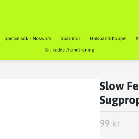
Special sök / Noswork
Spårlinor
Halsband/Koppel
K
Bit kudde /hundträning
Slow Fe
Sugpro
99 kr