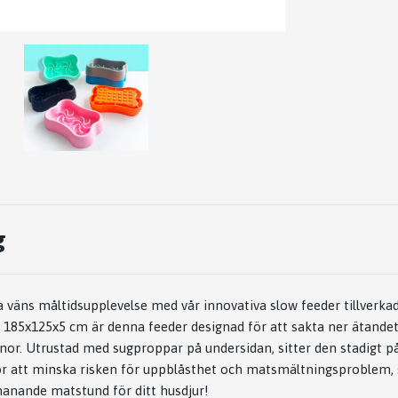
g
a väns måltidsupplevelse med vår innovativa slow feeder tillverkad
 185x125x5 cm är denna feeder designad för att sakta ner ätande
r. Utrustad med sugproppar på undersidan, sitter den stadigt på
för att minska risken för uppblåsthet och matsmältningsproblem,
manande matstund för ditt husdjur!