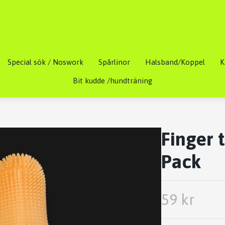
Special sök / Noswork
Spårlinor
Halsband/Koppel
K
Bit kudde /hundträning
Finger 
Pack
59 kr