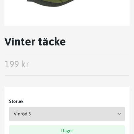
Vinter täcke
199 kr
Storlek
I lager