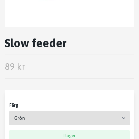
Slow feeder
89 kr
Färg
I lager