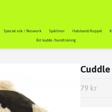
Special sök / Noswork
Spårlinor
Halsband/Koppel
K
Bit kudde /hundträning
Cuddle 
79 kr